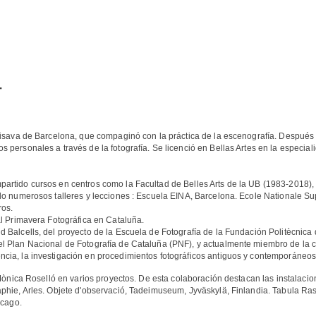
T
lisava de Barcelona, que compaginó con la práctica de la escenografía. Después d
 personales a través de la fotografía. Se licenció en Bellas Artes en la especial
rtido cursos en centros como la Facultad de Belles Arts de la UB (1983-2018), I
do numerosos talleres y lecciones : Escuela EINA, Barcelona. Ecole Nationale Su
ros.
al Primavera Fotográfica en Cataluña.
 Balcells, del proyecto de la Escuela de Fotografía de la Fundación Politècnica
l Plan Nacional de Fotografía de Cataluña (PNF), y actualmente miembro de la c
ia, la investigación en procedimientos fotográficos antiguos y contemporáneos, 
 Mònica Roselló en varios proyectos. De esta colaboración destacan las instalacio
aphie, Arles. Objete d'observació, Tadeimuseum, Jyväskylä, Finlandia. Tabula R
icago.