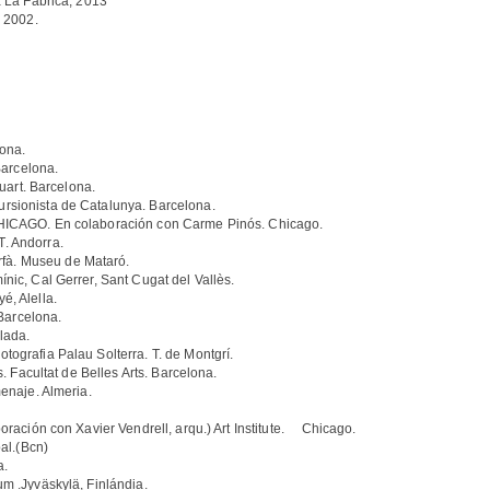
E La Fábrica, 2013
, 2002.
ona.
rcelona.
rt. Barcelona.
ionista de Catalunya. Barcelona.
. En colaboración con Carme Pinós. Chicago.
Andorra.
. Museu de Mataró.
c, Cal Gerrer, Sant Cugat del Vallès.
Alella.
arcelona.
lada.
rafia Palau Solterra. T. de Montgrí.
 Facultat de Belles Arts. Barcelona.
enaje. Almeria.
ación con Xavier Vendrell, arqu.) Art Institute. Chicago.
al.(Bcn)
a.
 .Jyväskylä, Finlándia.