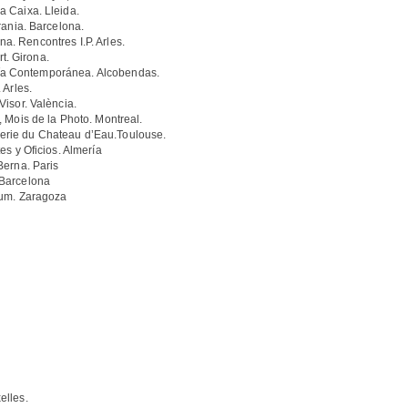
 Caixa. Lleida.
rania. Barcelona.
. Rencontres I.P. Arles.
. Girona.
a Contemporánea. Alcobendas.
 Arles.
isor. València.
 Mois de la Photo. Montreal.
rie du Chateau d’Eau.Toulouse.
s y Oficios. Almería
Berna. Paris
Barcelona
rum. Zaragoza
elles.