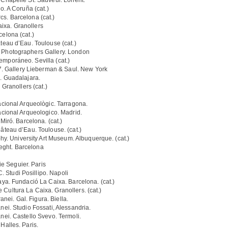
pelle St. Sauveur. Lorient.
 A Coruña (cat.)
s. Barcelona (cat.)
ixa. Granollers
lona (cat.)
u d’Eau. Toulouse (cat.)
otographers Gallery. London
oráneo. Sevilla (cat.)
 Gallery Lieberman & Saul. New York
a. Guadalajara.
anollers (cat.)
onal Arqueològic. Tarragona.
onal Arqueologico. Madrid.
ró. Barcelona. (cat.)
au d’Eau. Toulouse. (cat.)
. University Art Museum. Albuquerque. (cat.)
eght. Barcelona
e Seguier. Paris
Studi Posillipo. Napoli
 Fundació La Caixa. Barcelona. (cat.)
Cultura La Caixa. Granollers. (cat.)
ei. Gal. Figura. Biella.
. Studio Fossati, Alessandria.
. Castello Svevo. Termoli.
lles. Paris.