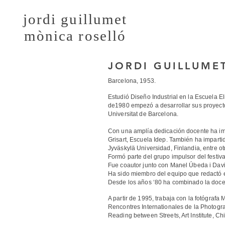
jordi guillumet
mònica roselló
JORDI GUILLUME
Barcelona, 1953.
Estudió Diseño Industrial en la Escuela E
de1980 empezó a desarrollar sus proyectos
Universitat de Barcelona.
Con una amplía dedicación docente ha impa
Grisart, Escuela Idep. También ha imparti
Jyväskylä Universidad, Finlandia, entre ot
Formó parte del grupo impulsor del festiv
Fue coautor junto con Manel Úbeda i David
Ha sido miembro del equipo que redactó e
Desde los años ‘80 ha combinado la docenc
A partir de 1995, trabaja con la fotógrafa
Rencontres Internationales de la Photogr
Reading between Streets, Art Institute, Ch