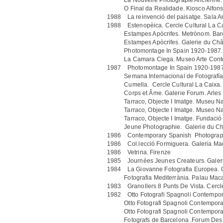
La Nouvelle Photograpie Ancienne. Cha
O Final da Realidade. Kiosco Alfonso.
1988 La reinvenció del paisatge. Sala Arc
1988 Estenopèica. Cercle Cultural La Ca
Estampes Apòcrifes. Metrònom. Barce
Estampes Apòcrifes. Galerie du Châtea
Photomontage In Spain 1920-1987. Ph
La Camara Ciega. Museo Arte Contemp
1987 Photomontage In Spain 1920-1987.
Semana Internacional de Fotografí
Cumella. Cercle Cultural La Caixa. Gr
Corps et Âme. Galerie Forum. Arles
Tarraco, Objecte I Imatge. Museu Naci
Tarraco, Objecte I Imatge. Museo Naci
Tarraco, Objecte I Imatge. Fundació Mi
Jeune Photographie. Galerie du Châte
1986 Contemporary Spanish Photography
1986 Col.lecció Formiguera. Galeria Ma
1986 Vetrina. Firenze
1985 Journées Jeunes Createurs. Galeri
1984 La Giovanne Fotografia Europea. C. 
Fotografia Mediterrània. Palau Macaya.
1983 Granollers 8 Punts De Vista. Cercle 
1982 Otto Fotografi Spagnoli Contemporan
Otto Fotografi Spagnoli Contemporanei
Otto Fotografi Spagnoli Contemporanei
Fotografs de Barcelona .Forum Des Ha