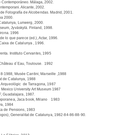
te Contemporáneo. Málaga, 2002.
ntemporani. Alicante, 2002.
de Fotografía de Alcobendas. Madrid, 2001.
na 2000.
a Catalunya, Lunwerg, 2000.
eum, Jyväskylä. Finland, 1998.
Girona. 1996
e lo que parece (ed.), Actar, 1996.
 Caixa de Catalunya , 1996.
enta. Instituto Cervantes, 1995
 Château d´Eau, Toulouse. 1992
-1988, Musée Cantini, Marseille ,1988
at de Catalunya, 1988
nal Arqueològic de Tarragona, 1987
Mexico University Art Museum 1987
F, Guadalajara, 1987.
temporanea, Jaca book, Milano 1983
ya, 1984
ixa de Pensions, 1983
ogos), Generalitat de Catalunya, 1982-84-86-88-90.