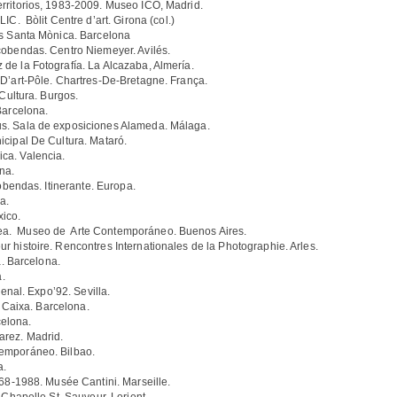
rritorios, 1983-2009. Museo ICO, Madrid.
Bòlit Centre d’art. Girona (col.)
ts Santa Mònica. Barcelona
obendas. Centro Niemeyer. Avilés.
e la Fotografía. La Alcazaba, Almería.
D’art-Pôle. Chartres-De-Bretagne. França.
Cultura. Burgos.
Barcelona.
s. Sala de exposiciones Alameda. Málaga.
cipal De Cultura. Mataró.
ca. Valencia.
na.
ndas. Itinerante. Europa.
a.
ico.
a. Museo de Arte Contemporáneo. Buenos Aires.
 histoire. Rencontres Internationales de la Photographie. Arles.
Barcelona.
.
al. Expo’92. Sevilla.
aixa. Barcelona.
elona.
rez. Madrid.
emporáneo. Bilbao.
a.
1988. Musée Cantini. Marseille.