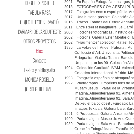
DOBLE EXPOSICIÓ
2021 En España.Fotografía, encargos, te
2018 FOTOGRAFIES COM A ESPAI PÚBLIC. 
TABULA RASA
2017 Fotografies com a espai públic. Ar
2017 Una historia posible. Colección Alc
OBJECTE D'OBSERVACIÓ
2015 Trazos. Fondos del Centro Andaluz d
2011 Entre Réel et Imaginaire. Le Carré 
L'ARMARI DE L'ARQUITECTE
2003 Ficciones fotográficas. Instituto de 
2002 Ficcions. Galeria Ester Montoriol. 
OTROS PROYECTOS
2002 “Fragmentos” colección Rafael Tou
1995 La Febre de l´Angel. Patronat Muni
Bios
Col.lecció d´Art. Universitat Politècni
Fotografies. Galeria Trama. Barcelo
Contacto
Un paseo por los 90. Colección Alcobe
1994 Colección Cualladó. IVAM. Valenci
Textos y bibliografia
Colectiva Internacional. Mérida. Méx
MÒNICA ROSELLÓ
1993 Fotografía española contemporáne
1992 Photographs Européens forts de leur
JORDI GUILLUMET
Musa/Museus Palau de la Virreina. 
Imagina. Almediterranea 92. Almeria
Imagina. Almediterranea 92. Sala Aren
Deixeu el balcó obert . Fundació La C
Imatges Textuals. Galeria Laie. Barc
1991 6 Propuestas. Galería Anselmo Alva
1990 Porta d’aigua. Museo de Arte Cont
1989 Porta d’aigua. Sala Arcs. Barcelon
Creación Fotográfica en España 1968-