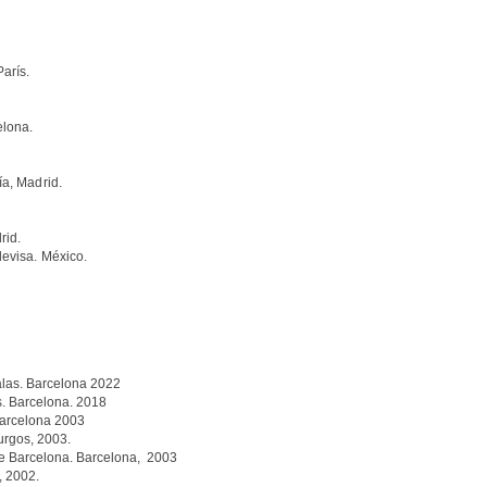
arís.
elona.
a, Madrid.
rid.
levisa. México.
as. Barcelona 2022
. Barcelona. 2018
Barcelona 2003
urgos, 2003.
Barcelona. Barcelona, 2003
, 2002.