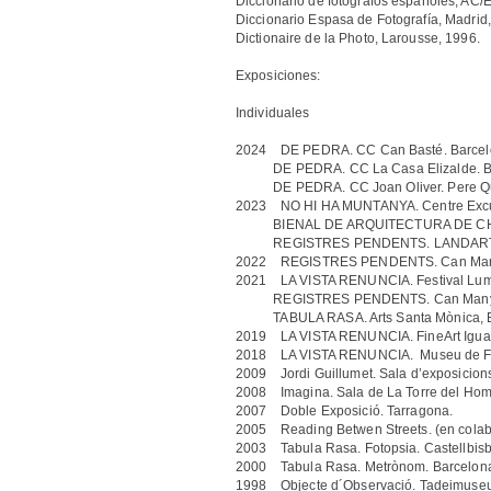
Diccionario de fotógrafos españoles, AC/
Diccionario Espasa de Fotografía, Madrid
Dictionaire de la Photo, Larousse, 1996.
Exposiciones:
Individuales
2024 DE PEDRA. CC Can Basté. Barcel
DE PEDRA. CC La Casa Elizalde. Ba
DE PEDRA. CC Joan Oliver. Pere Qua
2023 NO HI HA MUNTANYA. Centre Excurs
BIENAL DE ARQUITECTURA DE CHICAGO
REGISTRES PENDENTS. LANDART. 
2022 REGISTRES PENDENTS. Can Marfà
2021 LA VISTA RENUNCIA. Festival Lumíni
REGISTRES PENDENTS. Can Manyé, 
TABULA RASA. Arts Santa Mònica, B
2019 LA VISTA RENUNCIA. FineArt Igua
2018 LA VISTA RENUNCIA. Museu de Fotog
2009 Jordi Guillumet. Sala d’exposicions.
2008 Imagina. Sala de La Torre del Hom
2007 Doble Exposició. Tarragona.
2005 Reading Betwen Streets. (en colabor
2003 Tabula Rasa. Fotopsia. Castellbisb
2000 Tabula Rasa. Metrònom. Barcelon
1998 Objecte d´Observació. Tadeimuseum