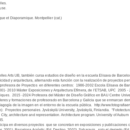
les.
use.
e et Diaporamique. Montpellier (cat.)
Ó
elles Arts UB, también cursa estudios de diseño en la escuela Elisava de Barcel
icidad y arquitectura, alternando esta función con la realización de proyectos p
o profesora de Proyectos en diferentes centros: 1986-2002 Escola Elisava de Ba
001- 2010 Máster Exposiciones y Arquitectura Efímera, de l’ETSAB, UPC 2005 -
bliques. 2015 -2024 Profesora del Máster de Diseño Gráfico en BAU Centre Univer
eres y formaciones de profesorado en Barcelona y Galicia que se enmarcan dentr
agogía de la imagen en el entorno de la escuela pública. http://www.fotografiae
): Proyectos personales. Jyväskylä University, Jyväskylä, Finlandia. "Fototectura 
City, architecture and representation. Architecture program. University of Auburn
RIS.
rticipa en diversos proyectos que se concretan en exposiciones y publicaciones co
ar, 2001), Barcelona Acròstic (Ed. Destino, 2002), Saharauis , solo el desierto (