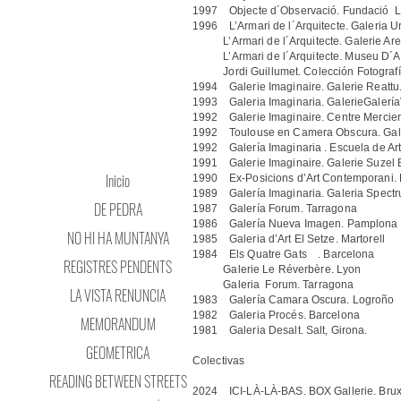
1997 Objecte d´Observació. Fundació La
1996 L’Armari de l´Arquitecte. Galeria U
L’Armari de l´Arquitecte. Galerie Arena
L’Armari de l´Arquitecte. Museu D´Art
Jordi Guillumet. Colección Fotografí
1994 Galerie Imaginaire. Galerie Reattu.
1993 Galeria Imaginaria. GalerieGaleríaV
1992 Galerie Imaginaire. Centre Mercier,
1992 Toulouse en Camera Obscura. Gale
1992 Galería Imaginaria . Escuela de Arte
1991 Galerie Imaginaire. Galerie Suzel 
Inicio
1990 Ex-Posicions d’Art Contemporani. 
1989 Galería Imaginaria. Galeria Spect
DE PEDRA
1987 Galería Forum. Tarragona
1986 Galería Nueva Imagen. Pamplona
NO HI HA MUNTANYA
1985 Galeria d’Art El Setze. Martorell
1984 Els Quatre Gats . Barcelona
REGISTRES PENDENTS
Galerie Le Réverbère. Lyon
Galeria Forum. Tarragona
LA VISTA RENUNCIA
1983 Galería Camara Oscura. Logroño
1982 Galeria Procés. Barcelona
MEMORANDUM
1981 Galeria Desalt. Salt, Girona.
GEOMETRICA
Colectivas
READING BETWEEN STREETS
2024 ICI-LÀ-LÀ-BAS. BOX Gallerie. Brux