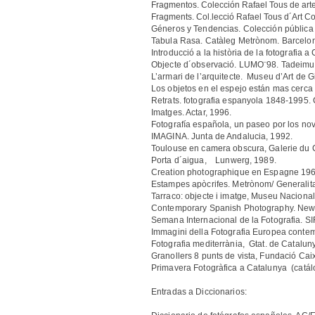
Fragmentos. Colección Rafael Tous de ar
Fragments. Col.lecció Rafael Tous d´Art Co
Géneros y Tendencias. Colección pública 
Tabula Rasa. Catàleg Metrònom. Barcelo
Introducció a la història de la fotografia 
Objecte d´observació. LUMO¨98. Tadeimus
L’armari de l’arquitecte. Museu d’Art de 
Los objetos en el espejo están mas cerca d
Retrats. fotografia espanyola 1848-1995.
Imatges. Actar, 1996.
Fotografía española, un paseo por los nov
IMAGINA. Junta de Andalucia, 1992.
Toulouse en camera obscura, Galerie du
Porta d´aigua, Lunwerg, 1989.
Creation photographique en Espagne 1968
Estampes apòcrifes. Metrònom/ Generalit
Tarraco: objecte i imatge, Museu Nacio
Contemporary Spanish Photography. New 
Semana Internacional de la Fotografia. SI
Immagini della Fotografia Europea con
Fotografia mediterrània, Gtat. de Catalun
Granollers 8 punts de vista, Fundació Ca
Primavera Fotogràfica a Catalunya (catál
Entradas a Diccionarios: