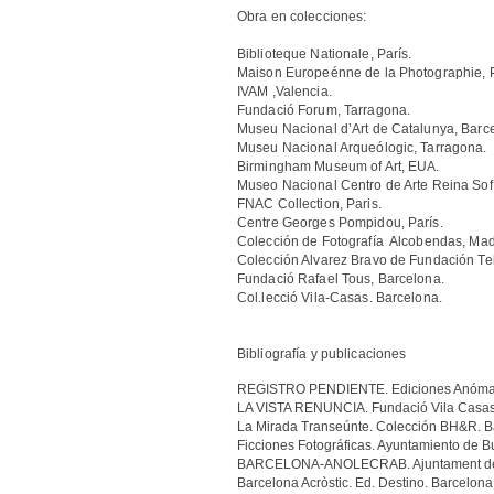
Obra en colecciones:
Biblioteque Nationale, París.
Maison Europeénne de la Photographie, P
IVAM ,Valencia.
Fundació Forum, Tarragona.
Museu Nacional d’Art de Catalunya, Barc
Museu Nacional Arqueólogic, Tarragona.
Birmingham Museum of Art, EUA.
Museo Nacional Centro de Arte Reina Sofí
FNAC Collection, Paris.
Centre Georges Pompidou, París.
Colección de Fotografía Alcobendas, Mad
Colección Alvarez Bravo de Fundación Te
Fundació Rafael Tous, Barcelona.
Col.lecció Vila-Casas. Barcelona.
Bibliografía y publicaciones
REGISTRO PENDIENTE. Ediciones Anómal
LA VISTA RENUNCIA. Fundació Vila Casas
La Mirada Transeúnte. Colección BH&R. 
Ficciones Fotográficas. Ayuntamiento de B
BARCELONA-ANOLECRAB. Ajuntament de 
Barcelona Acròstic. Ed. Destino. Barcelona