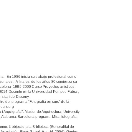
ona. En 1986 inicia su trabajo profesional como
ersonales. A finales de los años 80 comienza su
rcelona 1995-2000 Curso Proyectos artísticos.
 2014 Docente en la Universidad Pompeu Fabra ,
sitari de Disseny.
o del programa “Fotografia en curs” de la
ncurs.org
i Arquigrafía". Master de Arquitectura, University
 , Alabama. Barcelona program. Mira, fotografía,
mo: L’objectiu a la Biblioteca (Generalitat de
Ed. Asociación Rivas-Sahel, Madrid, 2004), Genius