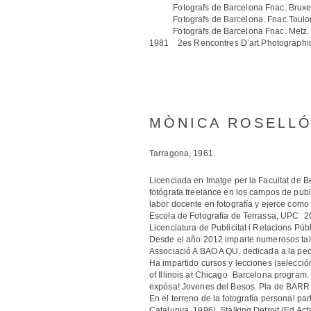
Fotografs de Barcelona Fnac. Bruxel
Fotografs de Barcelona. Fnac.Toulo
Fotografs de Barcelona Fnac. Metz.
1981 2es Rencontres D’art Photographiqu
MÒNICA ROSELL
Tarragona, 1961.
Licenciada en Imatge per la Facultat de B
fotógrafa freelance en los campos de publ
labor docente en fotografía y ejerce com
Escola de Fotografía de Terrassa, UPC 2
Licenciatura de Publicitat i Relacions Pú
Desde el año 2012 imparte numerosos tall
Associació A BAO A QU, dedicada a la ped
Ha impartido cursos y lecciones (selección
of Illinois at Chicago Barcelona program. 
expósa! Jovenes del Besos. Pla de BAR
En el terreno de la fotografía personal pa
Catalunya, 1996), Stalking Detroit (Ed Act