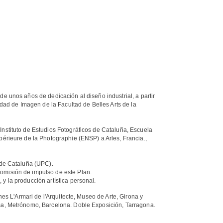
e unos años de dedicación al diseño industrial, a partir
idad de Imagen de la Facultad de Belles Arts de la
nstituto de Estudios Fotográficos de Cataluña, Escuela
périeure de la Photographie (ENSP) a Arles, Francia.,
 de Cataluña (UPC).
omisión de impulso de este Plan.
y la producción artística personal.
nes L'Armari de l'Arquitecte, Museo de Arte, Girona y
asa, Metrónomo, Barcelona. Doble Exposición, Tarragona.